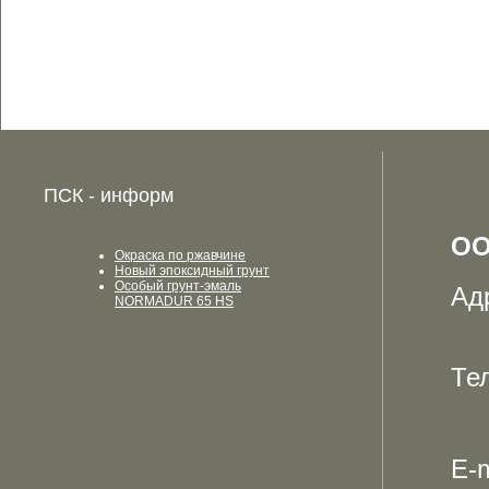
ПСК - информ
ОО
Окраска по ржавчине
Новый эпоксидный грунт
Особый грунт-эмаль
Ад
NORMADUR 65 HS
Те
E-m